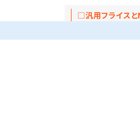
□汎用フライスと
＊汎用フライスの特徴
汎用フライスは、材料や切削工具
動作状況は人の手によるため、作
現代は自動化が主流になっており
しかし、高い技術を持った技術者
なお、名前は「汎用」ですが、試
＊NCフライス（CNCフ
NCフライスは、材料の位置・動きを数