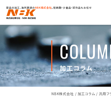
部品の加工、海外調達の
NBK株式会社
。
短納期・少量品・試作品もお任せ
COLUM
加工コラム
NBK株式会社
/
加工コラム
/
汎用フ