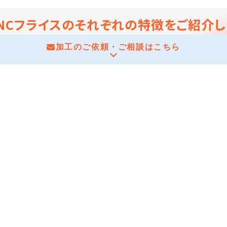
NCフライスのそれぞれの特徴をご紹介し
加工のご依頼・ご相談はこちら
の取り付け、加工完了まですべて人の手で行うフライス加工機で
お見積もり・お問い合わせ
業者の技術によって製品の出来栄えも左右されます。
営業時間：平日8:00-17:30
、このような加工機はある意味時代に即していないと思う方もい
0256-64-8441
0256-66-5583
がいないと加工できない製品を作るためには、汎用フライスが使
（営業担当：荒澤）
＞
FAX用紙をダウンロード
作品やオーダー品など、大量ではないが、必要なものを作る際に、
お問い合わせ内容
STEP1
お問い合わせ内容
ライス）の特徴
値化することによって機械を動かす方式で、「Numerical Co