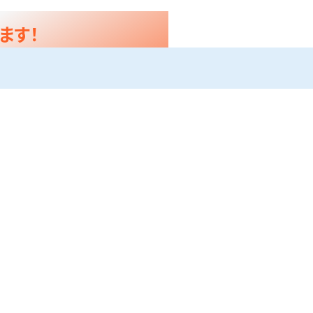
ます！
す。
らっしゃるでしょう。
われることもあります。
この機械は使用されます。
ntorol」の頭文字を取ってこのよ