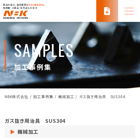
部品の加工、海外調達の
NBK株式会社
。
短納期・少量品・試作品もお任せ
SAMPLES
加工事例集
NBK株式会社
/
加工事例集
/
機械加工
/
ガス抜き用治具 SUS304
ガス抜き用治具 SUS304
機械加工