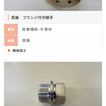
真鍮 フランジ付き継手
産業機械・半導体
業界
真鍮
材質
機械加工