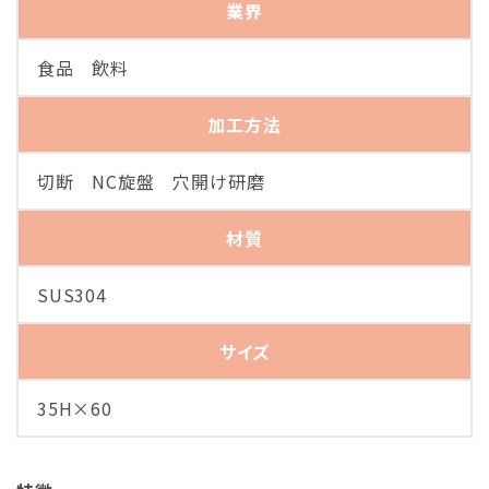
業界
食品 飲料
加工方法
切断 NC旋盤 穴開け研磨
材質
SUS304
サイズ
35H×60