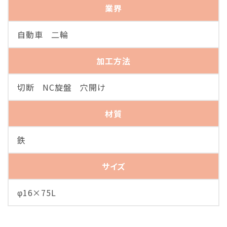
業界
自動車 二輪
加工方法
切断 NC旋盤 穴開け
材質
鉄
サイズ
φ16×75L