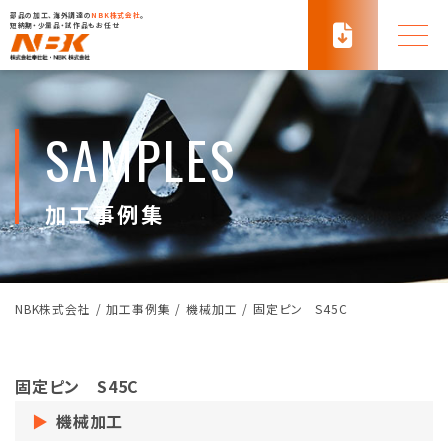
部品の加工、海外調達の
NBK株式会社
。
短納期・少量品・試作品もお任せ
SAMPLES
加工事例集
NBK株式会社
/
加工事例集
/
機械加工
/
固定ピン S45C
固定ピン S45C
機械加工