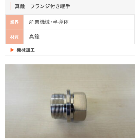
真鍮 フランジ付き継手
産業機械・半導体
業界
真鍮
材質
機械加工