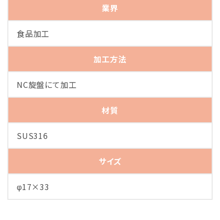
業界
食品加工
加工方法
NC旋盤にて加工
材質
SUS316
サイズ
φ17×33