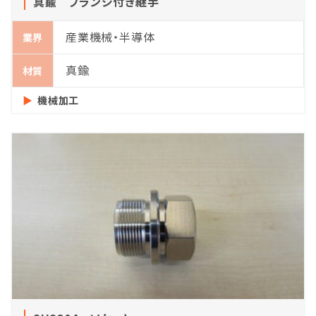
真鍮 フランジ付き継手
産業機械・半導体
業界
真鍮
材質
機械加工