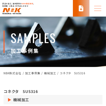
部品の加工、海外調達の
NBK株式会社
。
短納期・少量品・試作品もお任せ
SAMPLES
加工事例集
NBK株式会社
/
加工事例集
/
機械加工
/
コネクタ SUS316
コネクタ SUS316
機械加工